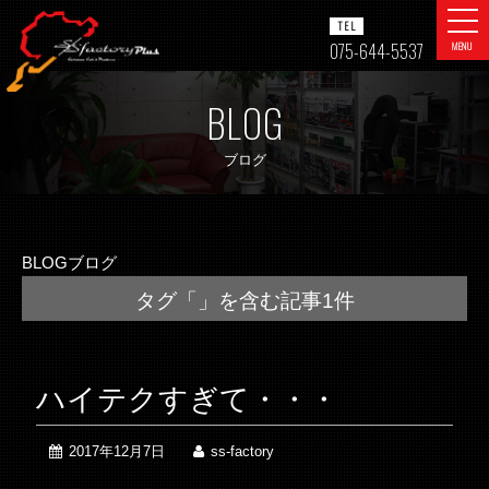
togg
TEL
navi
075-644-5537
MENU
BLOG
ブログ
BLOG
ブログ
タグ「」を含む記事1件
ハイテクすぎて・・・
2017年12月7日
ss-factory