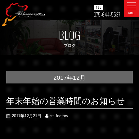
togg
TEL
navi
075-644-5537
MENU
BLOG
ブログ
2017年12月
年末年始の営業時間のお知らせ
2017年12月21日
ss-factory