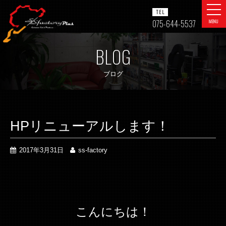
togg
TEL
navi
075-644-5537
MENU
BLOG
ブログ
HPリニューアルします！
2017年3月31日
ss-factory
こんにちは！