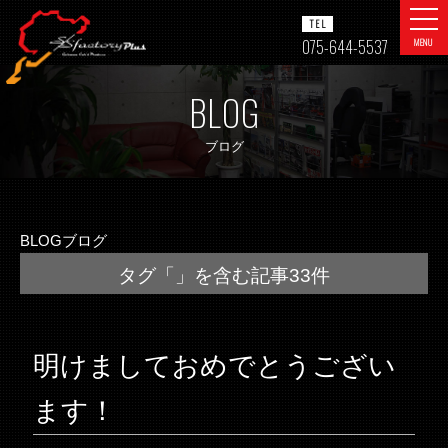
togg
TEL
navi
075-644-5537
MENU
BLOG
ブログ
BLOG
ブログ
タグ「」を含む記事33件
明けましておめでとうござい
ます！